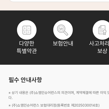
강**
보험나이 37세
임**
보험나이 58세
다양한
보험안내
사고처리
특별약관
보상
조**
보험나이 71세
이**
보험나이 69세
필수 안내사항
※ 상기 내용은 (주)쇼엠인슈어런스의 의견이며, 계약체결에 따른 이익
조**
보험나이 28세
다.
※ (주)쇼엠인슈어런스 보험대리점(등록번호 제2025030014호)