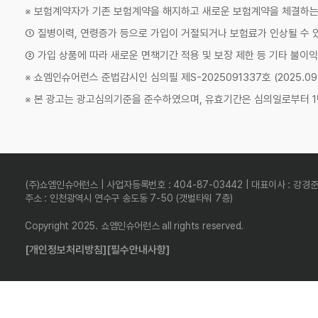
※ 보험계약자가 기존 보험계약을 해지하고 새로운 보험계약을 체결하
① 질병이력, 연령증가 등으로 가입이 거절되거나 보험료가 인상될 수 
② 가입 상품에 따라 새로운 면책기간 적용 및 보장 제한 등 기타 불이익
※ 쇼엠인슈어런스 준법감시인 심의필 제S-2025091337호 (2025.09.11
※ 본 광고는 광고심의기준을 준수하였으며, 유효기간은 심의일로부터 1
(주)쇼엠인슈어런스 | 사업자등록번호 : 404-87-03442 | 대표이사 : 강경
주소 : 인천광역시 연수구 송도동 7-50 (갯벌타워 7층)
Copyright 2025. 쇼엠인슈어런스 all rights reserved.
[개인정보처리방침]
[필수안내사항]