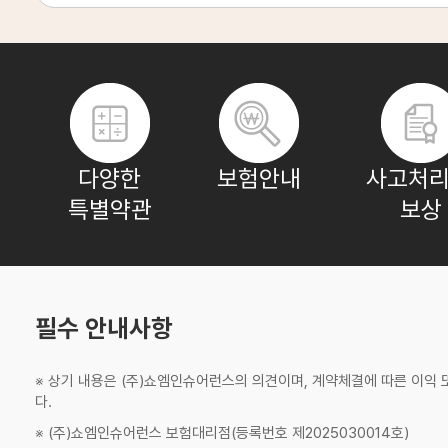
윤**
보험나이 67세
박**
보험나이 27세
다양한
보험안내
사고처리
특별약관
보상
조**
보험나이 79세
김**
보험나이 66세
필수 안내사항
※ 상기 내용은 (주)쇼엠인슈어런스의 의견이며, 계약체결에 따른 이익
장**
보험나이 77세
다.
※ (주)쇼엠인슈어런스 보험대리점(등록번호 제2025030014호)