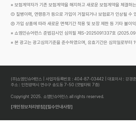
※ 보험계약자가 기존 보험계약을 해지하고 새로운 보험계약을 체결하
① 질병이력, 연령증가 등으로 가입이 거절되거나 보험료가 인상될 수 
② 가입 상품에 따라 새로운 면책기간 적용 및 보장 제한 등 기타 불이익
※ 쇼엠인슈어런스 준법감시인 심의필 제S-2025091337호 (2025.09.11
※ 본 광고는 광고심의기준을 준수하였으며, 유효기간은 심의일로부터 1
(주)쇼엠인슈어런스 | 사업자등록번호 : 404-87-03442 | 대표이사 : 강경
주소 : 인천광역시 연수구 송도동 7-50 (갯벌타워 7층)
Copyright 2025. 쇼엠인슈어런스 all rights reserved.
[개인정보처리방침]
[필수안내사항]